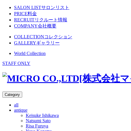
SALON LIST
サロンリスト
PRICE
料金
RECRUIT
リクルート情報
COMPANY
会社概要
COLLECTION
コレクション
GALLERY
ギャラリー
World Collection
STAFF ONLY
コ
Category
ン
all
テ
antique
ン
Keisuke Ishikawa
ツ
Natsumi Sato
へ
Risa Furuya
ス