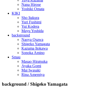
Yuya Kazama
Nana Hirose
キ
Yoshiki Omata
ッ
KIKI
プ
Sho Itakura
Yuri Fushimi
Yui Kodera
Mayu Yoshida
background
Naoya Osawa
Shigeko Yamagata
Kazuma Itokawa
Sonoka Amino
Smau
Masao Hiratsuka
Ayaka Gomi
Mai Iwasaki
Rina Amemiya
background / Shigeko Yamagata